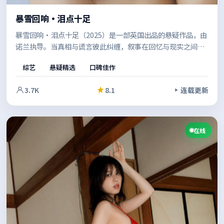
暴雪回响·泪点十足
暴雪回响·泪点十足（2025）是一部英国出品的悬疑作品，由
诺兰执导。当真相与谎言彼此纠缠，叙事在回忆与现实之间切
换，拼贴出完整的人性图景。节奏张弛有度，适合反复品味的
综艺
悬疑精选
口碑佳作
细节埋伏笔。
3.7K
8.1
连载更新
在线