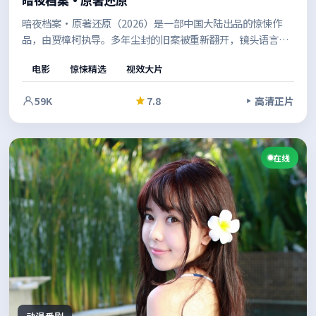
暗夜档案·原著还原
暗夜档案·原著还原（2026）是一部中国大陆出品的惊悚作
品，由贾樟柯执导。多年尘封的旧案被重新翻开，镜头语言克
制而富有张力，情绪在留白中慢慢累积。适合喜欢强情节与人
电影
惊悚精选
视效大片
物弧光的观众。
59K
7.8
高清正片
在线