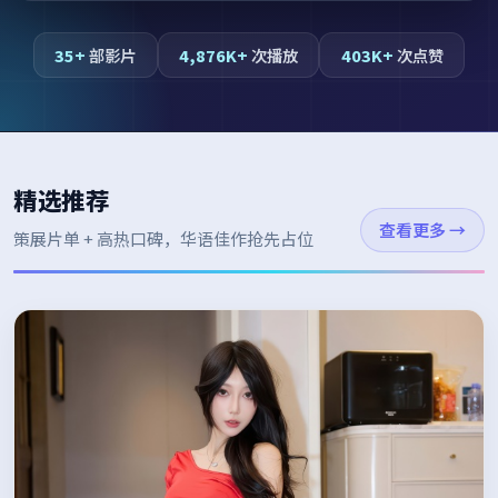
35+
部影片
4,876K+
次播放
403K+
次点赞
精选推荐
查看更多
→
策展片单 + 高热口碑，华语佳作抢先占位