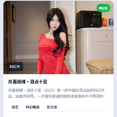
在线
科幻片
月面追缉·泪点十足
月面追缉·泪点十足（2025）是一部中国台湾出品的科幻作
品，由娄烨执导。一次看似普通的旅程逐渐滑向不可预测的深
渊，影片以细腻的人物刻画与紧凑的节奏，层层剥开事件背后
综艺
科幻精选
实力派
的动机。既有商业片的观感，也保留了作者表达的空间。