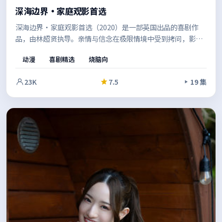
深海边界·家庭观影首选
深海边界·家庭观影首选（2020）是一部英国出品的喜剧作
品，由林超贤执导。亲情与信念在极限情境中受到拷问，影片
以细腻的人物刻画与紧凑的节奏，层层剥开事件背后的动机。
动漫
喜剧精选
烧脑向
适合喜欢强情节与人物弧光的观众。
23K
7.5
19 集