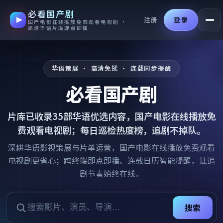
必看国产剧
跳过导航，进入正文
注册
登录
国产电影在线播放免费观看电视剧 ·
高清华语片库即点即播
华语策展 · 高清免扰 · 连载同步提醒
必看国产剧
片库已收录
35
部华语优选内容，
国产电影在线播放免
费观看电视剧
；每日巡检热度榜，追剧不掉队。
深耕华语影视策展与片单运营，国产电影在线播放免费观看
电视剧更省心；跨终端即点即播、连载日历智能提醒，让追
剧节奏始终在线。
搜索