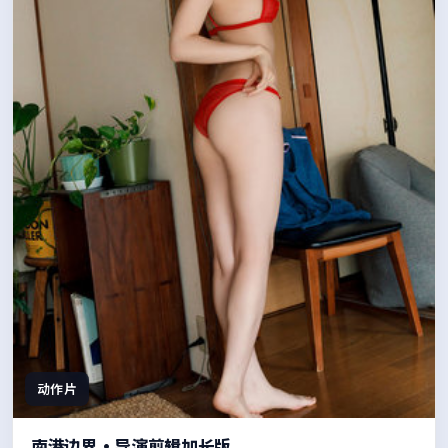
动作片
南港边界·导演剪辑加长版