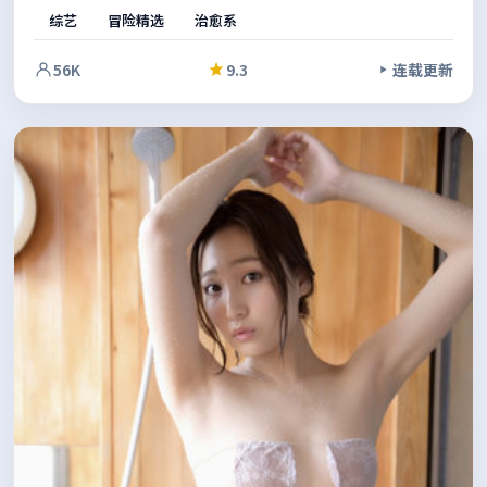
综艺
冒险精选
治愈系
高。
56K
9.3
连载更新