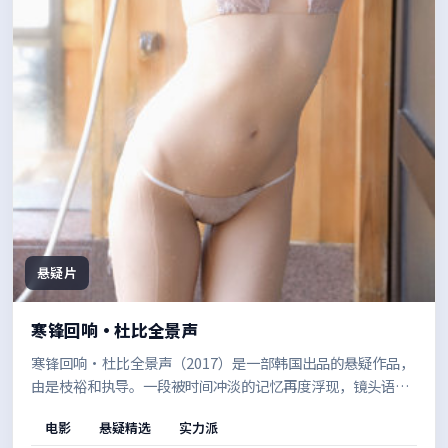
悬疑片
寒锋回响·杜比全景声
寒锋回响·杜比全景声（2017）是一部韩国出品的悬疑作品，
由是枝裕和执导。一段被时间冲淡的记忆再度浮现，镜头语言
克制而富有张力，情绪在留白中慢慢累积。值得在安静的环境
电影
悬疑精选
实力派
里一口气看完。