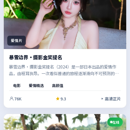
爱情片
暴雪边界·摄影金奖提名
暴雪边界·摄影金奖提名（2024）是一部日本出品的爱情作
品，由程耳执导。一次看似普通的旅程逐渐滑向不可预测的深
渊，叙事在回忆与现实之间切换，拼贴出完整的人性图景。适
电影
爱情精选
高颜值
合喜欢强情节与人物弧光的观众。
76K
9.3
高清正片
在线