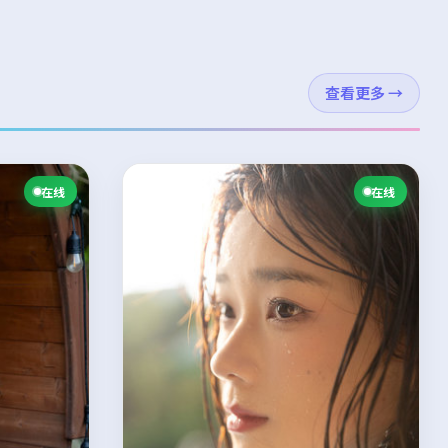
查看更多
→
在线
在线