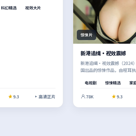
相与谎言彼此纠缠，在悬疑外
科幻精选
视效大片
探讨的是信任、救赎与自我认
风格统一，整体完成度较高。
惊悚片
新港追缉·视效震撼
新港追缉·视效震撼（2024
国出品的惊悚作品，由程耳执
世界的规则发生碰撞，多条线
电视剧
惊悚精选
家
进，最终在令人屏息的高潮中
得在安静的环境里一口气看完
9.3
高清正片
78K
9.3