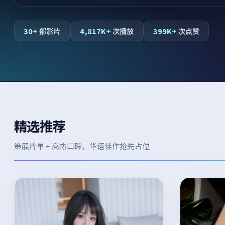
30+
部影片
4,817K+
次播放
399K+
次点赞
精选推荐
策展片单 + 高热口碑，华语佳作抢先占位