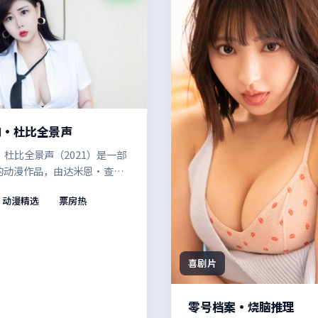
响·杜比全景声
杜比全景声（2021）是一部
的动漫作品，由达米恩·查泽
两个世界的规则发生碰撞，现
动漫精选
票房热
戏剧冲突兼顾，让观众在共情
界。既有商业片的观感，也保
表达的空间。
喜剧片
零号档案·烧脑推理