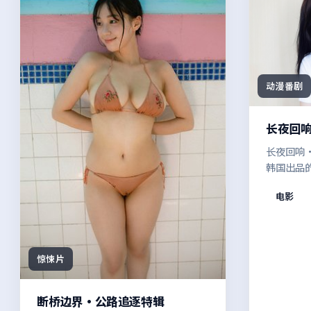
动漫番剧
长夜回
长夜回响·
韩国出品
雷执导。
电影
实质感与
中思考边
留了作者
惊悚片
断桥边界·公路追逐特辑