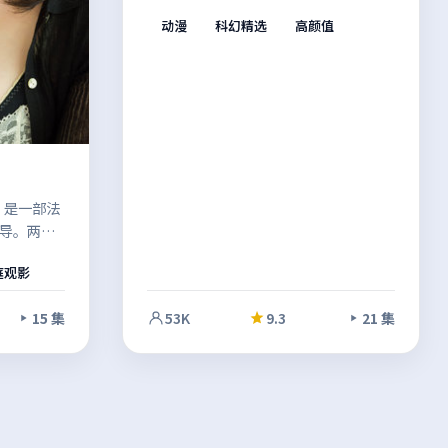
执导。亲情与信念在极限情境中受到拷
动漫
科幻精选
高颜值
问，类型元素与人文关怀并重，既有爽
感也留有余味。影像风格统一，整体完
成度较高。
）是一部法
导。两个
索并行推
庭观影
收束。值
。
15 集
53K
9.3
21 集