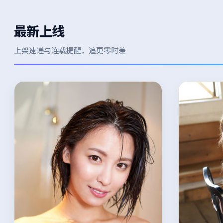
最新上线
上架速递与连载提醒，追更零时差